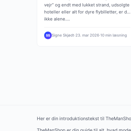
vejr” og endt med lukket strand, udsolgte
hoteller eller alt for dyre flybilletter, er du
ikke alene.…
Signe Skjødt
·
23. mar 2026
·
10 min læsning
SS
Her er din introduktionstekst til TheManSh
TheManShop er din guide til alt, hvad mod