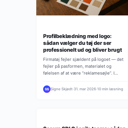
Profilbeklædning med logo:
sådan vælger du tøj der ser
professionelt ud og bliver brugt
Firmatøj fejler sjældent på logoet — det
fejler på pasformen, materialet og
følelsen af at være “reklamesøjle”. I
denne guide får du en praktisk,…
Signe Skjødt
·
31. mar 2026
·
10 min læsning
SS
HUDPLEJE