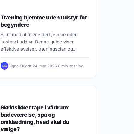
Træning hjemme uden udstyr for
begyndere
Start med at træne derhjemme uden
kostbart udstyr. Denne guide viser
effektive øvelser, træningsplan og
motivationstips til at bygge muskulatur og
kondition.
Signe Skjødt
·
24. mar 2026
·
8 min læsning
SS
SUNDHED & FITNESS
Skridsikker tape i vådrum:
badeværelse, spa og
omklædning, hvad skal du
vælge?