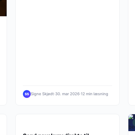
Signe Skjødt
·
30. mar 2026
·
12 min læsning
SS
BARBERING