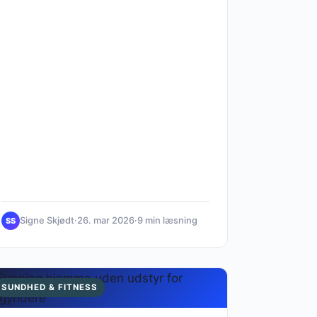
Signe Skjødt
·
26. mar 2026
·
9 min læsning
SS
SUNDHED & FITNESS