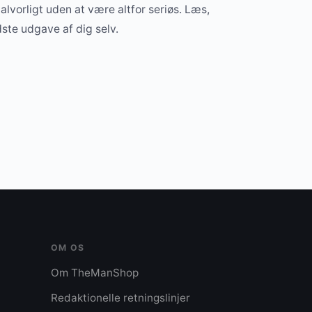
alvorligt uden at være altfor seriøs. Læs,
dste udgave af dig selv.
OM OS
Om TheManShop
Redaktionelle retningslinjer