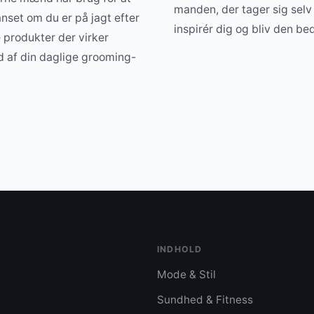
manden, der tager sig selv 
nset om du er på jagt efter
inspirér dig og bliv den be
e produkter der virker
ud af din daglige grooming-
INDHOLD
Mode & Stil
Sundhed & Fitness