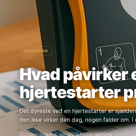
BARBERING
Hvad påvirker 
hjertestarter p
Det dyreste ved en hjertestarter er sjældent
den ikke virker den dag, nogen falder om. I
SS
Signe Skjødt
·
4. apr 2026
·
10 min læsning