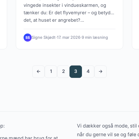
vingede insekter i vindueskarmen, og
tænker du: Er det flyvemyrer – og betyder
det, at huset er angrebet?…
Signe Skjødt
·
17. mar 2026
·
9 min læsning
SS
←
1
2
3
4
→
op:
Vi dækker også mode, stil 
når du gerne vil se og føle 
erne mænd har brug for at