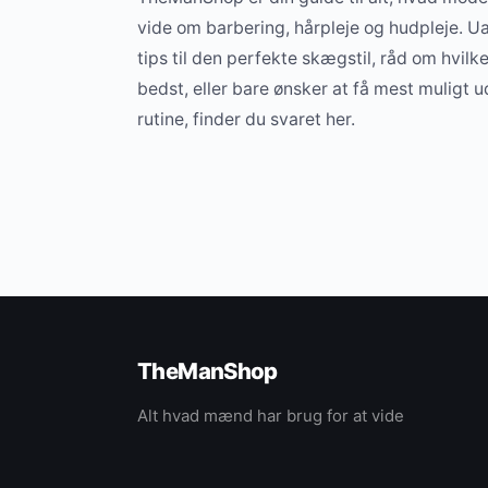
vide om barbering, hårpleje og hudpleje. Ua
tips til den perfekte skægstil, råd om hvilk
bedst, eller bare ønsker at få mest muligt 
rutine, finder du svaret her.
TheManShop
Alt hvad mænd har brug for at vide