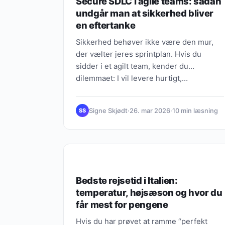
Secure SDLC i agile teams: sådan
undgår man at sikkerhed bliver
en eftertanke
Sikkerhed behøver ikke være den mur,
der vælter jeres sprintplan. Hvis du
sidder i et agilt team, kender du
dilemmaet: I vil levere hurtigt,…
Signe Skjødt
·
26. mar 2026
·
10 min læsning
SS
HÅR & FRISURER
Bedste rejsetid i Italien:
temperatur, højsæson og hvor du
får mest for pengene
Hvis du har prøvet at ramme “perfekt