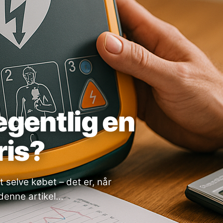
egentlig en
ris?
 selve købet – det er, når
 denne artikel…