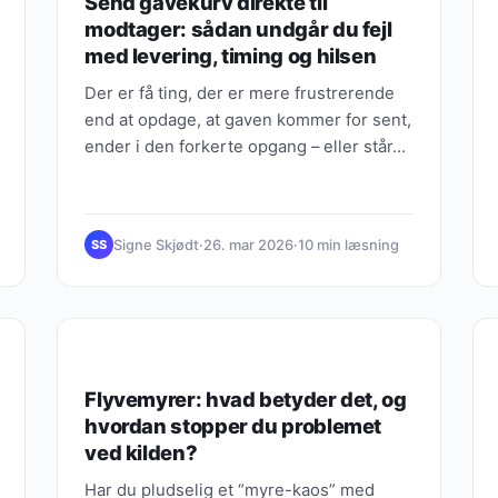
Send gavekurv direkte til
modtager: sådan undgår du fejl
med levering, timing og hilsen
Der er få ting, der er mere frustrerende
end at opdage, at gaven kommer for sent,
ender i den forkerte opgang – eller står…
Signe Skjødt
·
26. mar 2026
·
10 min læsning
SS
MODE & STIL
Flyvemyrer: hvad betyder det, og
hvordan stopper du problemet
ved kilden?
Har du pludselig et “myre-kaos” med