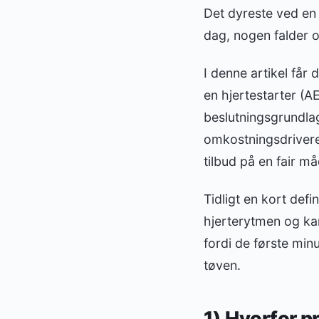
Det dyreste ved en 
dag, nogen falder 
I denne artikel får 
en hjertestarter (A
beslutningsgrundla
omkostningsdrivere
tilbud på en fair må
Tidligt en kort def
hjerterytmen og kan
fordi de første min
tøven.
1) Hvorfor p