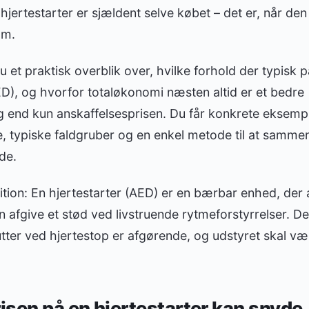
hjertestarter er sjældent selve købet – det er, når den
om.
du et praktisk overblik over, hvilke forhold der typisk 
ED), og hvorfor totaløkonomi næsten altid er et bedre
g end kun anskaffelsesprisen. Du får konkrete eksemp
, typiske faldgruber og en enkel metode til at samme
de.
inition: En hjertestarter (AED) er en bærbar enhed, der
 afgive et stød ved livstruende rytmeforstyrrelser. D
utter ved hjertestop er afgørende, og udstyret skal v
risen på en hjertestarter kan snyde