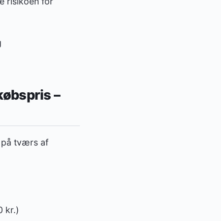
e risikoen for
g
købspris –
r på tværs af
 kr.)