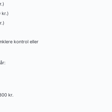
.)
 kr.)
r.)
nklere kontrol eller
år:
800 kr.