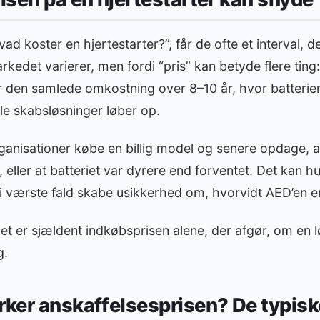
ad koster en hjertestarter?”, får de ofte et interval, d
rkedet varierer, men fordi “pris” kan betyde flere ting
r den samlede omkostning over 8–10 år, hvor batterier
le skabsløsninger løber op.
rganisationer købe en billig model og senere opdage, 
e, eller at batteriet var dyrere end forventet. Det kan hu
i værste fald skabe usikkerhed om, hvorvidt AED’en er
t er sjældent indkøbsprisen alene, der afgør, om en l
g.
rker anskaffelsesprisen? De typisk