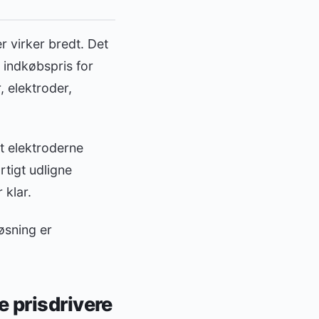
er virker bredt. Det
: indkøbspris for
, elektroder,
at elektroderne
rtigt udligne
 klar.
øsning er
e prisdrivere