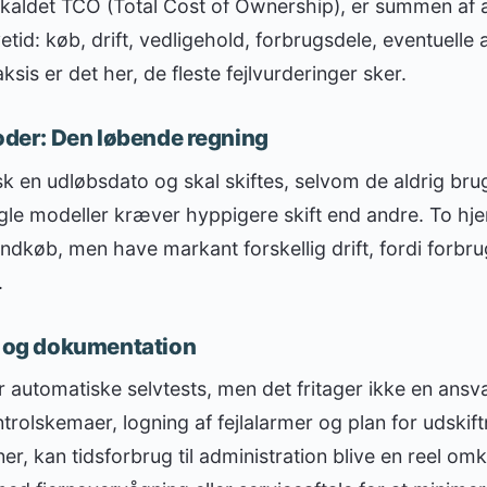
 kaldet TCO (Total Cost of Ownership), er summen af 
etid: køb, drift, vedligehold, forbrugsdele, eventuell
aksis er det her, de fleste fejlvurderinger sker.
roder: Den løbende regning
sk en udløbsdato og skal skiftes, selvom de aldrig brug
gle modeller kræver hyppigere skift end andre. To hje
ndkøb, men have markant forskellig drift, fordi forbru
.
t og dokumentation
automatiske selvtests, men det fritager ikke en ansvar
rolskemaer, logning af fejlalarmer og plan for udskiftn
ner, kan tidsforbrug til administration blive en reel om