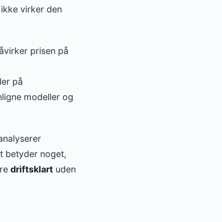
 ikke virker den
påvirker prisen på
ler på
nligne modeller og
 analyserer
et betyder noget,
ære
driftsklart
uden