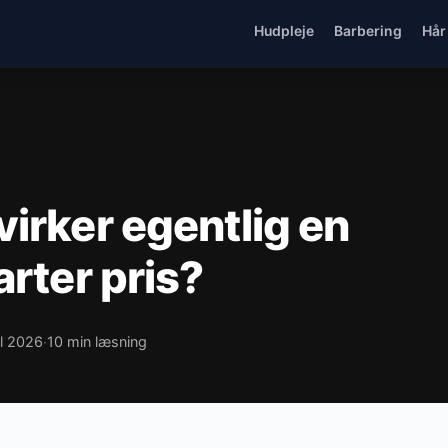
Hudpleje
Barbering
Hår
irker egentlig en
arter pris?
il 2026
10 min læsning
·