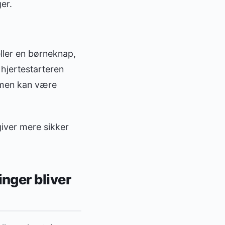
er.
ller en børneknap,
hjertestarteren
, men kan være
giver mere sikker
nger bliver