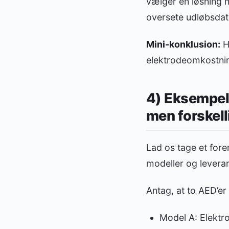
vælger en løsning m
oversete udløbsdat
Mini-konklusion:
Hv
elektrodeomkostning
4) Eksempel
men forskell
Lad os tage et foren
modeller og leveran
Antag, at to AED’er
Model A: Elektro