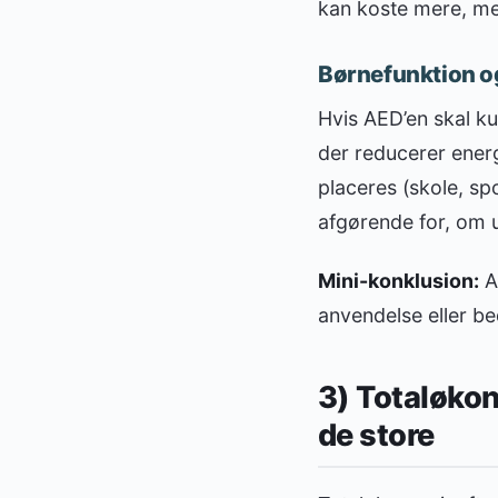
kan koste mere, men
Børnefunktion og 
Hvis AED’en skal k
der reducerer energ
placeres (skole, sp
afgørende for, om ud
Mini-konklusion:
An
anvendelse eller be
3) Totaløkon
de store