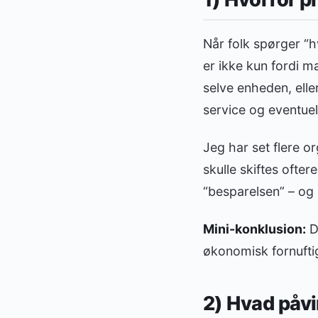
Når folk spørger “hv
er ikke kun fordi ma
selve enheden, elle
service og eventuel
Jeg har set flere o
skulle skiftes ofter
“besparelsen” – og 
Mini-konklusion:
De
økonomisk fornufti
2) Hvad påvi