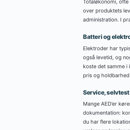
Totaløkonomi, ofte
over produktets lev
administration. I pr
Batteri og elekt
Elektroder har typi
også levetid, og no
koste det samme i i
pris og holdbarhed
Service, selvtes
Mange AED’er kører 
dokumentation: kont
du har flere lokatio