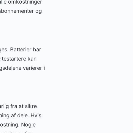
alle omkostninger
e abonnementer og
es. Batterier har
rtestartere kan
gsdelene varierer i
lig fra at sikre
ing af dele. Hvis
kostning. Nogle