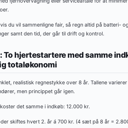
ed fjernovervågning eller serviceaftale for at minimer
oer.
is du vil sammenligne fair, så regn altid på batteri- o
er samt den tid, der går til drift og kontrol.
: To hjertestartere med samme ind
ig totaløkonomi
klet, realistisk regnestykke over 8 år. Tallene variere
dører, men princippet går igen.
 koster det samme i indkøb: 12.000 kr.
der skiftes hvert 2. år á 700 kr. (4 sæt på 8 år = 2.800