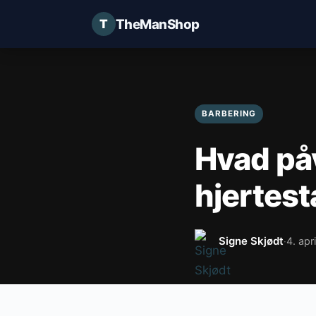
TheManShop
BARBERING
Hvad påv
hjertest
Signe Skjødt
4. apr
·