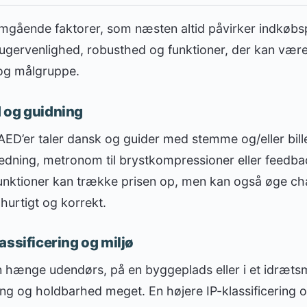
mgående faktorer, som næsten altid påvirker indkøbs
gervenlighed, robusthed og funktioner, der kan være
 og målgruppe.
 og guidning
AED’er taler dansk og guider med stemme og/eller bill
jledning, metronom til brystkompressioner eller feedb
unktioner kan trække prisen op, men kan også øge cha
hurtigt og korrekt.
assificering og miljø
n hænge udendørs, på en byggeplads eller i et idræts
ing og holdbarhed meget. En højere IP-klassificering o