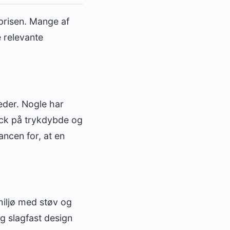
prisen. Mange af
 relevante
eder. Nogle har
ack på trykdybde og
ncen for, at en
miljø med støv og
g slagfast design