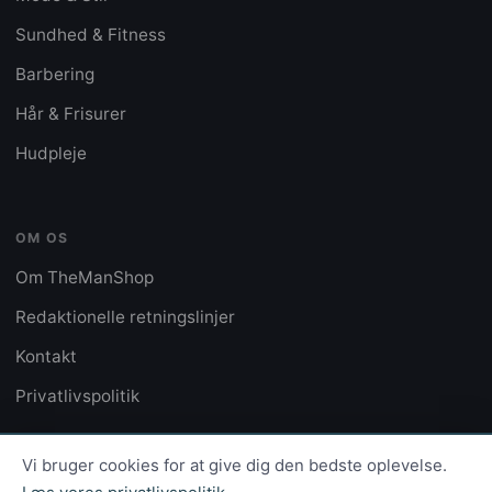
Sundhed & Fitness
Barbering
Hår & Frisurer
Hudpleje
OM OS
Om TheManShop
Redaktionelle retningslinjer
Kontakt
Privatlivspolitik
Vi bruger cookies for at give dig den bedste oplevelse.