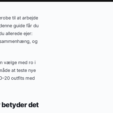
robe til at arbejde
 denne guide får du
u allerede ejer:
ste sammenhæng, og
an vælge med ro i
 måde at teste nye
10–20 outfits med
 betyder det