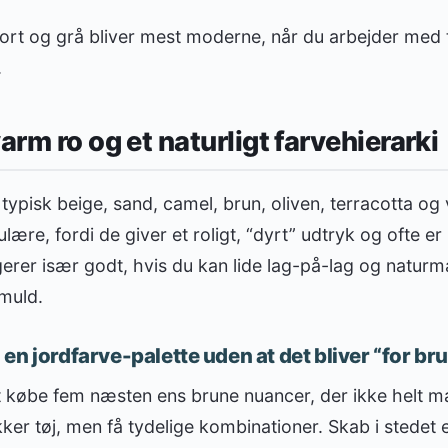
ort og grå bliver mest moderne, når du arbejder med 
.
arm ro og et naturligt farvehierarki
typisk beige, sand, camel, brun, oliven, terracotta o
lære, fordi de giver et roligt, “dyrt” udtryk og ofte 
rer især godt, hvis du kan lide lag-på-lag og naturma
muld.
en jordfarve-palette uden at det bliver “for br
 at købe fem næsten ens brune nuancer, der ikke helt m
r tøj, men få tydelige kombinationer. Skab i stedet e