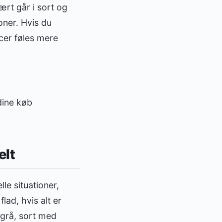
ært går i sort og
oner. Hvis du
er føles mere
dine køb
elt
le situationer,
lad, hvis alt er
 grå, sort med