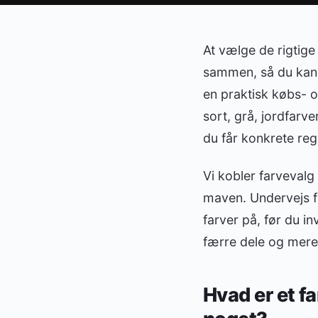
At vælge de rigtige
sammen, så du kan k
en praktisk købs- o
sort, grå, jordfar
du får konkrete reg
Vi kobler farvevalg
maven. Undervejs få
farver på, før du i
færre dele og mere 
Hvad er et f