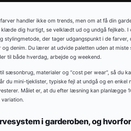
 farver handler ikke om trends, men om at få din garde
læde dig hurtigt, se velklædt ud og undgå fejlkøb. I
g stylingmetode, der tager udgangspunkt i de farver, d
ver og denim. Du lærer at udvide paletten uden at mi
ler til både hverdag, arbejde og weekend.
 til sæsonbrug, materialer og “cost per wear”, så du k
r du mini-tjeklister, typiske fejl at undgå og en enkel
nvesterer. Målet er, at du efter læsning kan planlægge 
variation.
arvesystem i garderoben, og hvorfor