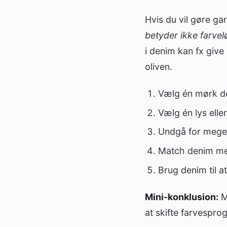
Hvis du vil gøre ga
betyder ikke farvel
i denim kan fx give 
oliven.
Vælg én mørk den
Vælg én lys ell
Undgå for meget
Match denim med
Brug denim til at
Mini-konklusion:
M
at skifte farvesprog