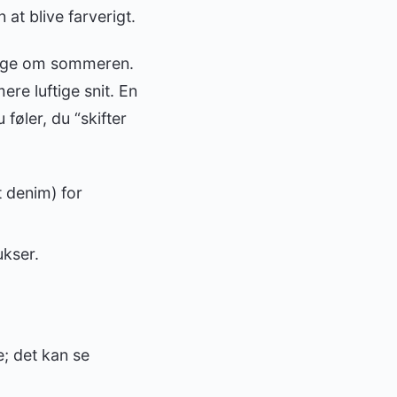
 at blive farverigt.
tunge om sommeren.
mere luftige snit. En
føler, du “skifter
t denim) for
ukser.
; det kan se