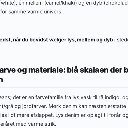
ffwhite), én mellem (camel/khaki) og én dyb (chokolad
n for samme varme univers.
bedst, når du bevidst vælger lys, mellem og dyb
i sted
rve og materiale: blå skalaen der b
n
ans; det er en farvefamilie fra lys vask til rå indigo, 
t/grå og jordfarver. Mørk denim kan næsten erstatte 
les lidt mere afslappet. Lys denim er oplagt til forår
eråret med varme strik.