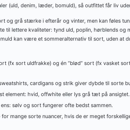
ler (uld, denim, læder, bomuld), så outfittet får liv uden
ort og grå stærke i efterår og vinter, men kan føles 
te til lettere kvaliteter: tynd uld, poplin, hørblends og 
muld kan være et sommeralternativ til sort, uden at du 
rt (fx sort uldfrakke) og én “blød” sort (fx vasket sor
 sweatshirts, cardigans og strik giver dybde til sorte b
lyst element: hvid, offwhite eller lys grå tæt på ansigtet.
 ens: sølv og sort fungerer ofte bedst sammen.
for mange sorte nuancer, hvis de er meget forskellige