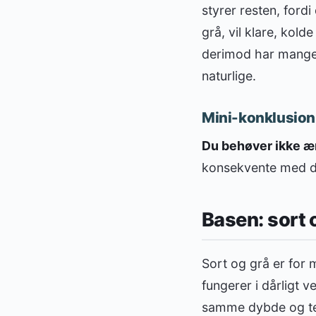
styrer resten, ford
grå, vil klare, kol
derimod har mange
naturlige.
Mini-konklusion
Du behøver ikke ænd
konsekvente med de
Basen: sort 
Sort og grå er for m
fungerer i dårligt v
samme dybde og teks