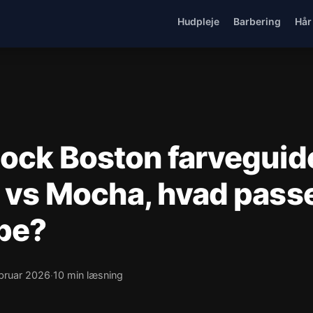
Hudpleje
Barbering
Hår
tock Boston farveguid
 vs Mocha, hvad passer
be?
ebruar 2026
10 min læsning
·