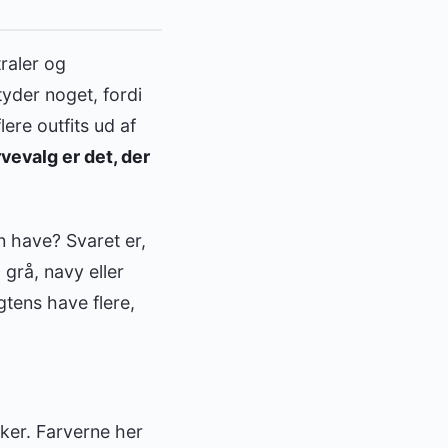
raler og
yder noget, fordi
ere outfits ud af
vevalg er det, der
 have? Svaret er,
grå, navy eller
tens have flere,
sker. Farverne her