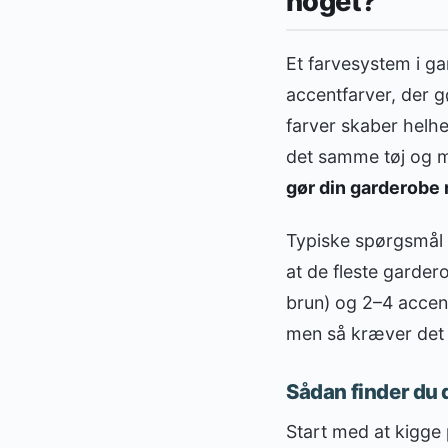
noget?
Et farvesystem i g
accentfarver, der g
farver skaber helhe
det samme tøj og mi
gør din garderobe
Typiske spørgsmål 
at de fleste garder
brun) og 2–4 accen
men så kræver det
Sådan finder du
Start med at kigge 