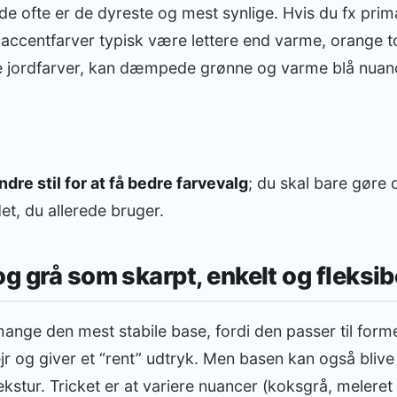
i de ofte er de dyreste og mest synlige. Hvis du fx prim
de accentfarver typisk være lettere end varme, orange t
 jordfarver, kan dæmpede grønne og varme blå nuanc
re stil for at få bedre farvevalg
; du skal bare gøre 
t, du allerede bruger.
og grå som skarpt, enkelt og fleksib
ange den mest stabile base, fordi den passer til formel
ejr og giver et “rent” udtryk. Men basen kan også blive f
tur. Tricket er at variere nuancer (koksgrå, meleret