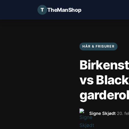
TheManShop
HÅR & FRISURER
Birkens
vs Black
gardero
Signe Skjødt
20. f
·