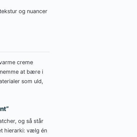
tekstur og nuancer
g varme creme
er nemme at bære i
terialer som uld,
unt”
atcher, og så står
t hierarki: vælg én