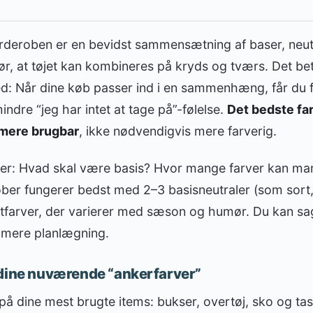
arderoben er en bevidst sammensætning af baser, neut
ør, at tøjet kan kombineres på kryds og tværs. Det bet
d: Når dine køb passer ind i en sammenhæng, får du fl
ndre “jeg har intet at tage på”-følelse.
Det bedste far
 mere brugbar
, ikke nødvendigvis mere farverig.
er: Hvad skal være basis? Hvor mange farver kan man
ober fungerer bedst med 2–3 basisneutraler (som sort, 
tfarver, der varierer med sæson og humør. Du kan sag
 mere planlægning.
 dine nuværende “ankerfarver”
på dine mest brugte items: bukser, overtøj, sko og ta